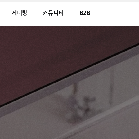
게더링
커뮤니티
B2B