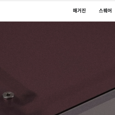
매거진
스퀘어