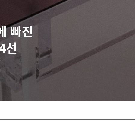
에 빠진
4선