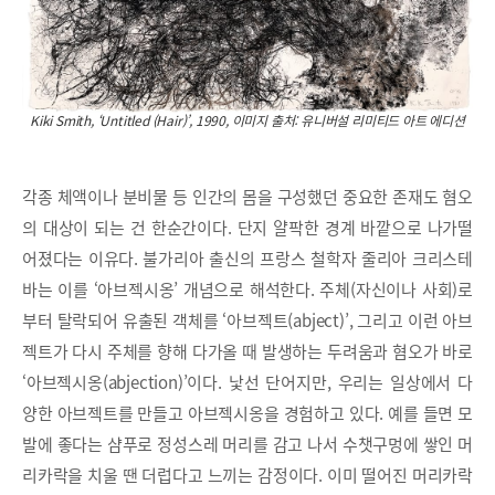
Kiki Smith, ‘Untitled (Hair)’, 1990, 이미지 출처: 유니버설 리미티드 아트 에디션
각종 체액이나 분비물 등 인간의 몸을 구성했던 중요한 존재도 혐오
의 대상이 되는 건 한순간이다. 단지 얄팍한 경계 바깥으로 나가떨
어졌다는 이유다. 불가리아 출신의 프랑스 철학자 줄리아 크리스테
바는 이를 ‘아브젝시옹’ 개념으로 해석한다. 주체(자신이나 사회)로
부터 탈락되어 유출된 객체를 ‘아브젝트(abject)’, 그리고 이런 아브
젝트가 다시 주체를 향해 다가올 때 발생하는 두려움과 혐오가 바로
‘아브젝시옹(abjection)’이다. 낯선 단어지만, 우리는 일상에서 다
양한 아브젝트를 만들고 아브젝시옹을 경험하고 있다. 예를 들면 모
발에 좋다는 샴푸로 정성스레 머리를 감고 나서 수챗구멍에 쌓인 머
리카락을 치울 땐 더럽다고 느끼는 감정이다. 이미 떨어진 머리카락