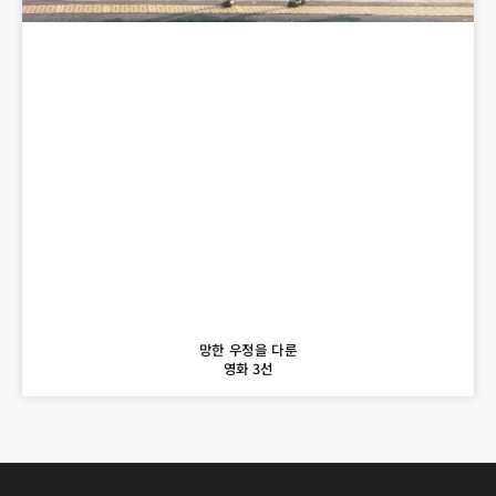
망한 우정을 다룬
영화 3선