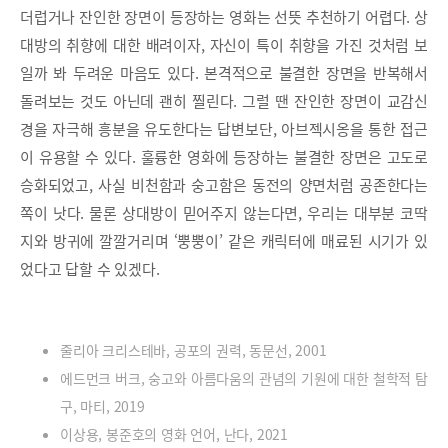
더럽거나 잔인한 장면이 등장하는 영화는 선뜻 추천하기 어렵다. 상
대방의 취향에 대한 배려이자, 자신이 특이 취향을 가진 것처럼 보
일까 봐 두려운 마음도 있다. 본격적으로 불결한 장면을 반복해서
돌려보는 것도 아닌데 괜히 찔린다. 그럴 땐 잔인한 장면이 교감신
경을 자극해 흥분을 유도한다는 답변보단, 아브젝시옹을 통한 접근
이 유용할 수 있다. 훌륭한 영화에 등장하는 불결한 장면은 고도로
승화되었고, 사실 비천함과 숭고함은 동전의 양면처럼 공존한다는
쪽이 낫다. 물론 상대방이 믿어주지 않는다면, 우리는 대부분 코딱
지와 방귀에 깔깔거리며 ‘뿡뿡이’ 같은 캐릭터에 매료된 시기가 있
었다고 답할 수 있겠다.
줄리아 크리스테바, 공포의 권력, 동문선, 2001
에드먼크 버크, 숭고와 아름다움의 관념의 기원에 대한 철학적 탐
구, 마티, 2019
이상용, 봉준호의 영화 언어, 난다, 2021