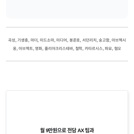
, 
, 
, 
, 
, 
, 
, 
, 
곡성
기생충
마더
미드소마
미디어
봉준호
서던리치
숭고함
아브젝시
, 
, 
, 
, 
, 
, 
, 
옹
아브젝트
영화
줄리아크리스테바
철학
카타르시스
파묘
혐오
월 9만원으로 전담 AX 팀과