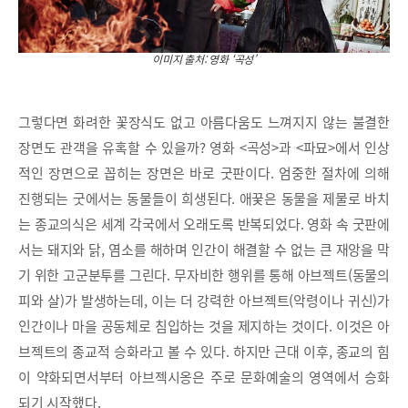
이미지 출처: 영화 ‘곡성’
그렇다면 화려한 꽃장식도 없고 아름다움도 느껴지지 않는 불결한
장면도 관객을 유혹할 수 있을까? 영화 <곡성>과 <파묘>에서 인상
적인 장면으로 꼽히는 장면은 바로 굿판이다. 엄중한 절차에 의해
진행되는 굿에서는 동물들이 희생된다. 애꿎은 동물을 제물로 바치
는 종교의식은 세계 각국에서 오래도록 반복되었다. 영화 속 굿판에
서는 돼지와 닭, 염소를 해하며 인간이 해결할 수 없는 큰 재앙을 막
기 위한 고군분투를 그린다. 무자비한 행위를 통해 아브젝트(동물의
피와 살)가 발생하는데, 이는 더 강력한 아브젝트(악령이나 귀신)가
인간이나 마을 공동체로 침입하는 것을 제지하는 것이다. 이것은 아
브젝트의 종교적 승화라고 볼 수 있다. 하지만 근대 이후, 종교의 힘
이 약화되면서부터 아브젝시옹은 주로 문화예술의 영역에서 승화
되기 시작했다.