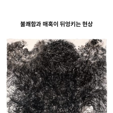
불쾌함과 매혹이 뒤엉키는 현상