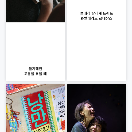
클래식 발레계 트렌드
K-발레리노 르네상스
불가해한
고통을 겪을 때