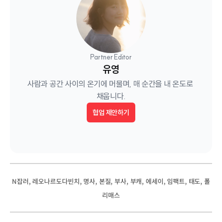
Partner Editor
유영
사람과 공간 사이의 온기에 머물며, 매 순간을 내 온도로 
채웁니다.
협업 제안하기
, 
, 
, 
, 
, 
, 
, 
, 
, 
N잡러
레오나르도다빈치
명사
본질
부사
부캐
에세이
임팩트
태도
폴
리매스