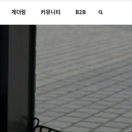
게더링
커뮤니티
B2B