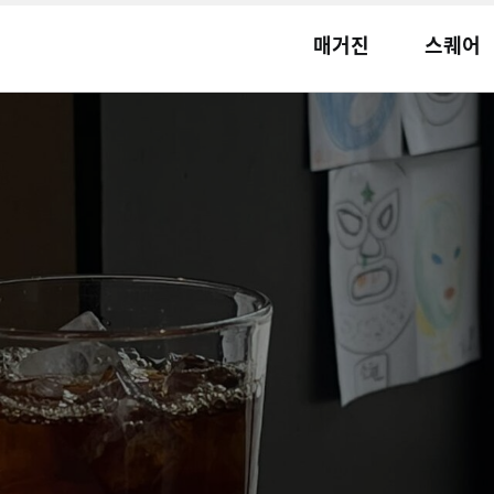
매거진
스퀘어