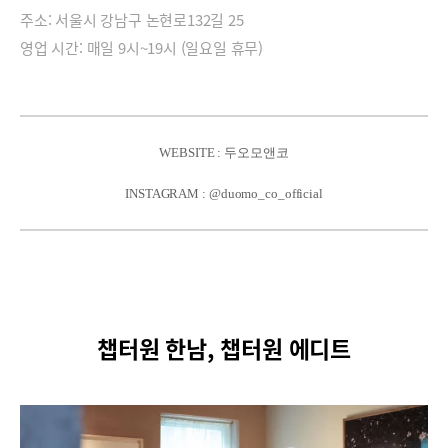
주소: 서울시 강남구 논현로132길 25
영업 시간: 매일 9시~19시 (일요일 휴무)
WEBSITE : 두오모앤코
INSTAGRAM : @duomo_co_official
챕터원 한남, 챕터원 에디트