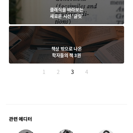
클래식을 바라보는
새로운 시선 ‘글릿’
책상 밖으로 나온
학자들의 책 3권
1
2
3
4
관련 에디터