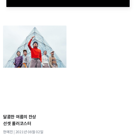
달콤한 여름의 잔상
선셋 롤러코스터
현예진
2021년 08월 02일