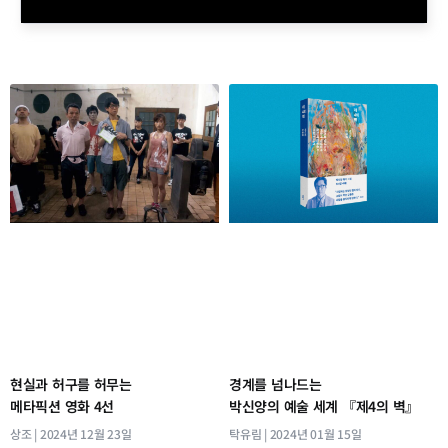
현실과 허구를 허무는
경계를 넘나드는
메타픽션 영화 4선
박신양의 예술 세계 『제4의 벽』
상조
2024년 12월 23일
탁유림
2024년 01월 15일