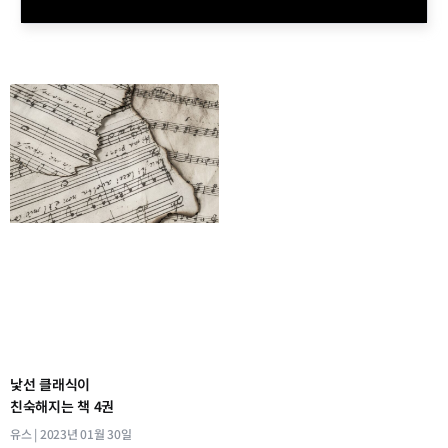
낯선 클래식이
친숙해지는 책 4권
유스
2023년 01월 30일