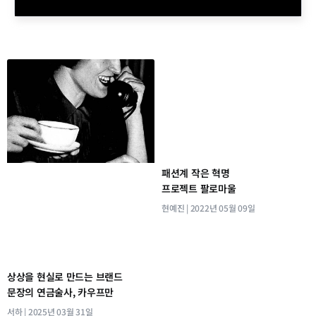
패션계 작은 혁명
프로젝트 팔로마울
현예진
2022년 05월 09일
상상을 현실로 만드는 브랜드
문장의 연금술사, 카우프만
서하
2025년 03월 31일