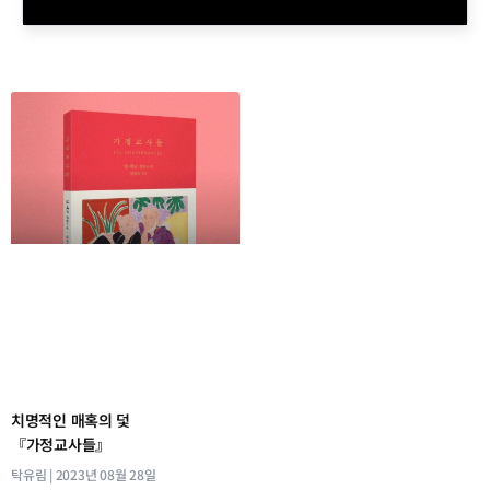
치명적인 매혹의 덫
『가정교사들』
탁유림
2023년 08월 28일