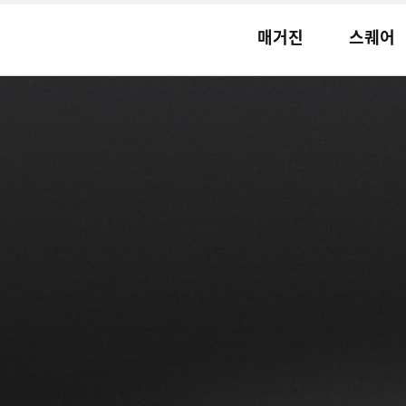
매거진
스퀘어