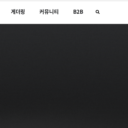
게더링
커뮤니티
B2B