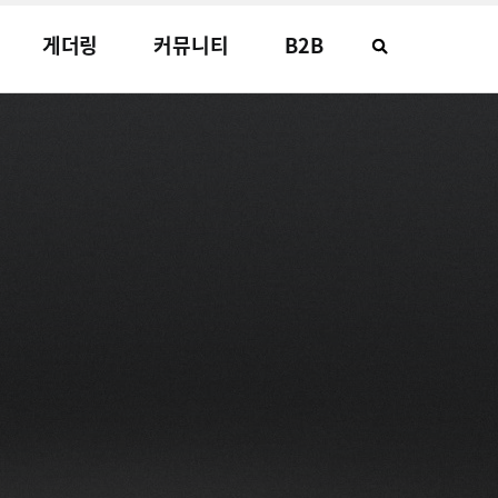
게더링
커뮤니티
B2B