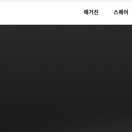
매거진
스퀘어