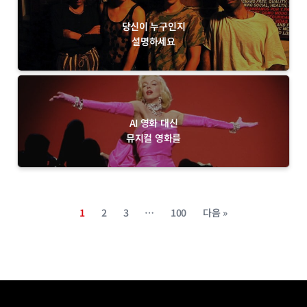
당신이 누구인지
설명하세요
AI 영화 대신
뮤지컬 영화를
1
2
3
…
100
다음 »