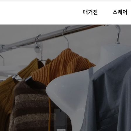
매거진
스퀘어