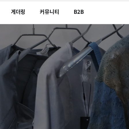
게더링
커뮤니티
B2B