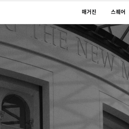
매거진
스퀘어