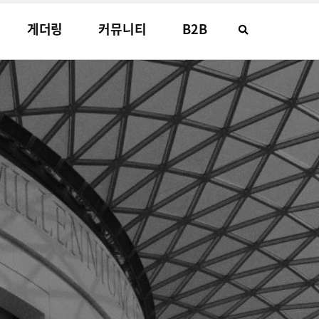
게더링
커뮤니티
B2B