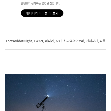
콘텐츠가 선사하는 영감을 전합니다.
에디터의 아티클 더 보기
, 
, 
, 
, 
, 
, 
TheWorldAtNight
TWAN
미디어
사진
신의영혼오로라
천체사진
피플