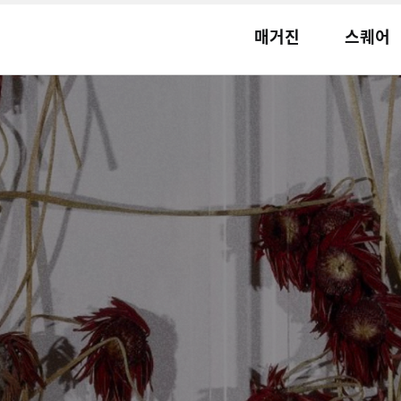
매거진
스퀘어