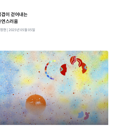
겹겹이 걷어내는
자연스러움
지정현
2025년 05월 05일