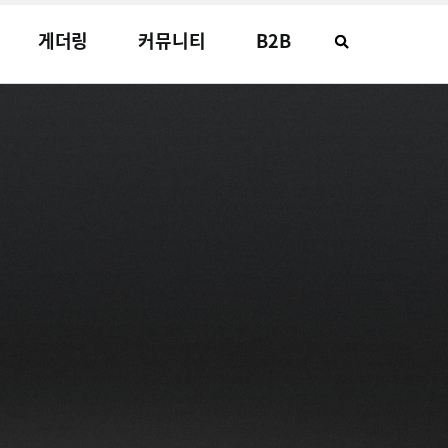
게더링
커뮤니티
B2B