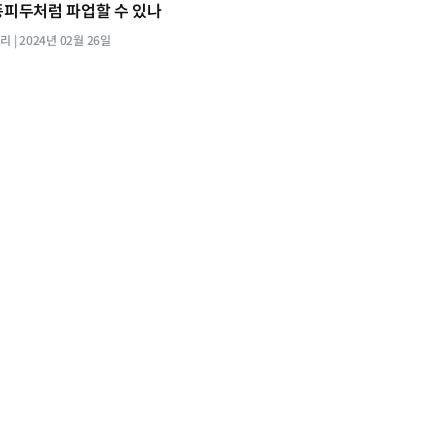
퐁피두처럼 파업할 수 있나
살리
2024년 02월 26일