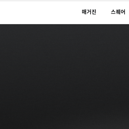
매거진
스퀘어