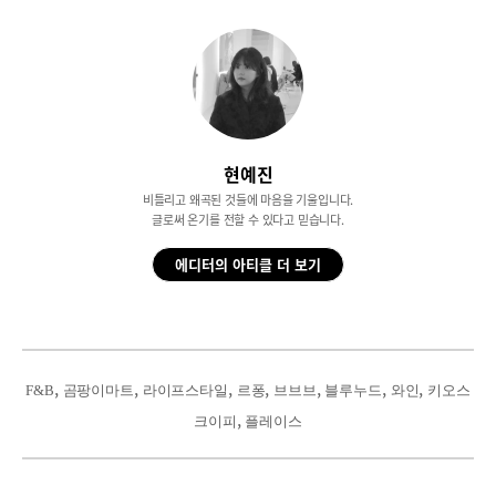
현예진
비틀리고 왜곡된 것들에 마음을 기울입니다.
글로써 온기를 전할 수 있다고 믿습니다.
에디터의 아티클 더 보기
, 
, 
, 
, 
, 
, 
, 
F&B
곰팡이마트
라이프스타일
르퐁
브브브
블루누드
와인
키오스
, 
크이피
플레이스