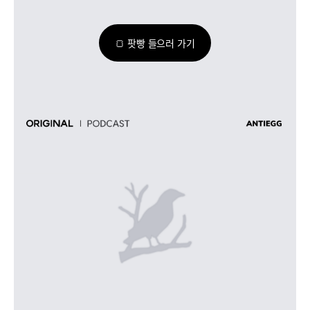
🍞 팟빵 들으러 가기