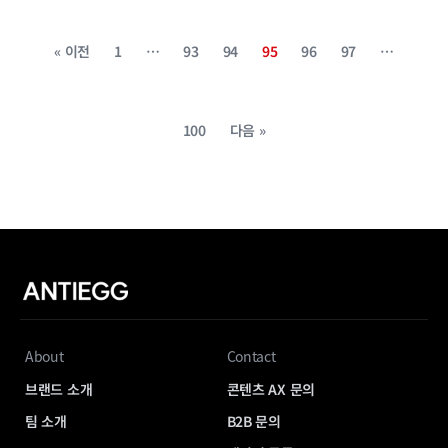
« 이전
1
…
93
94
95
96
97
…
100
다음 »
About
Contact
브랜드 소개
콘텐츠 AX 문의
팀 소개
B2B 문의