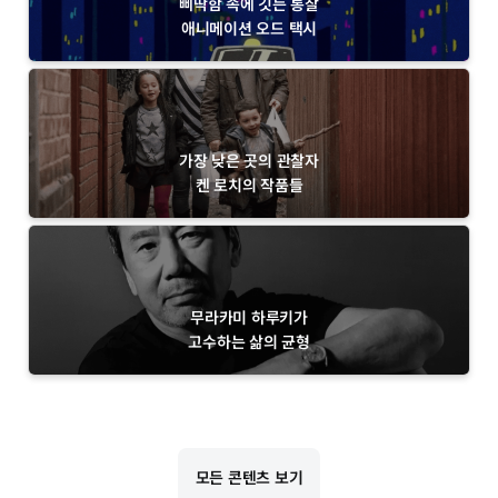
삐딱함 속에 깃든 통찰
애니메이션 오드 택시
가장 낮은 곳의 관찰자
켄 로치의 작품들
무라카미 하루키가
고수하는 삶의 균형
모든 콘텐츠 보기