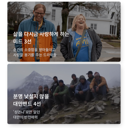
삶을 다시금 사랑하게 하는
미드 3선
순간의 소중함을 받아들이고
사랑할 용기를 주는 드라마들
분명 낯설지 않을
대만밴드 4선
'샹견니'로만 알던
대만의 반전매력