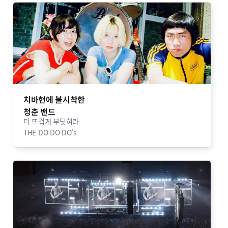
치바현에 불시착한
청춘 밴드
더 뜨겁게 부딪혀라
THE DO DO DO's