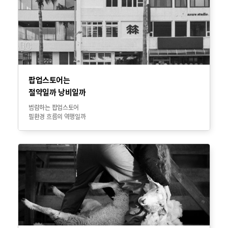
팝업스토어는
절약일까 낭비일까
범람하는 팝업스토어
필환경 흐름의 역행일까