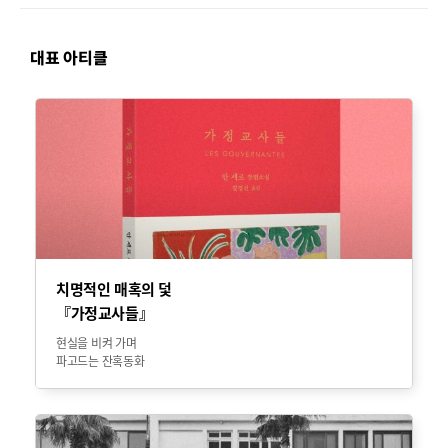
대표 아티클
치명적인 매혹의 덫
『가정교사들』
현실을 비켜 가며
파고드는 잔혹동화